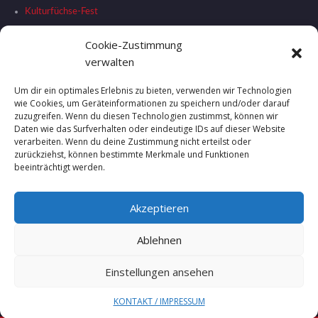
Kulturfüchse-Fest
Liste Stationen
Cookie-Zustimmung
RAHMENPROGRAMM
verwalten
SHUTTLEBUS
Um dir ein optimales Erlebnis zu bieten, verwenden wir Technologien
SPONSOREN
wie Cookies, um Geräteinformationen zu speichern und/oder darauf
Stadtplan
zuzugreifen. Wenn du diesen Technologien zustimmst, können wir
Daten wie das Surfverhalten oder eindeutige IDs auf dieser Website
Startseite
verarbeiten. Wenn du deine Zustimmung nicht erteilst oder
zurückziehst, können bestimmte Merkmale und Funktionen
STATIONEN
beeinträchtigt werden.
Vorwort
Wege durch die Kultur-Nacht
Akzeptieren
Ablehnen
Einstellungen ansehen
Copyright © 2025 Stadt Göppingen / Umsetzung Homepage Uwe
Mayer - All right reserved
KONTAKT / IMPRESSUM