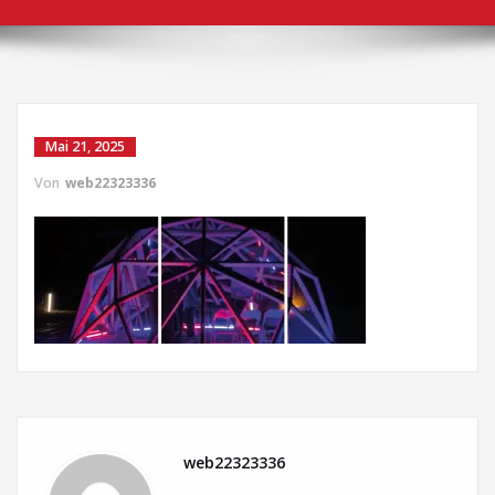
Mai 21, 2025
Von
web22323336
web22323336