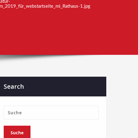
ltur-
m_2019_für_webstartseite_mi_Rathaus-1.jpg
Search