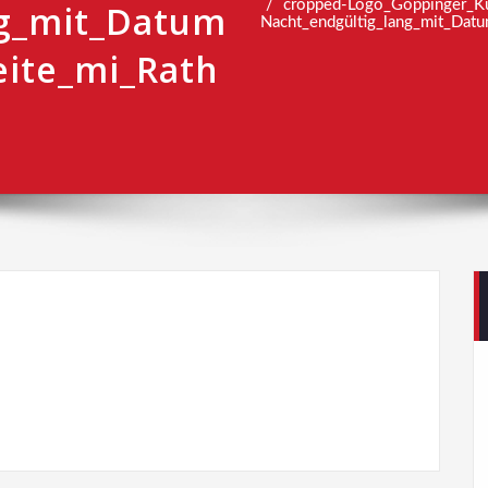
cropped-Logo_Göppinger_Ku
ng_mit_Datum
Nacht_endgültig_lang_mit_Datu
eite_mi_Rath