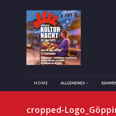
H O M E
ALLGEMEINES
RAHME
cropped-Logo_Göppin