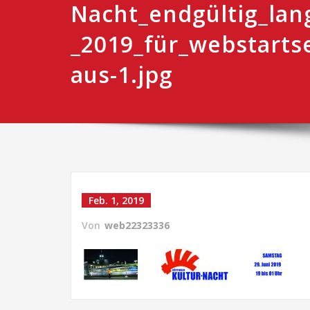
Nacht_endgültig_la
_2019_für_webstarts
aus-1.jpg
Feb. 1, 2019
Von
web22323336