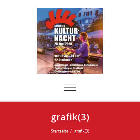
Schalte
Navigation
grafik(3)
Startseite
grafik(3)