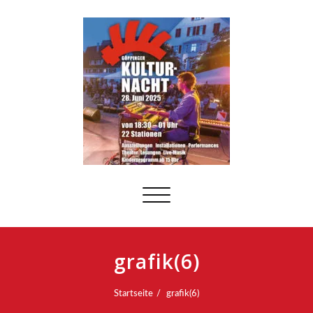
Schalte
Navigation
grafik(6)
Startseite
grafik(6)