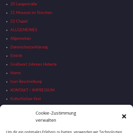
20 Langestraße
21 Museum im Storchen
22 Chapel
ALLGEMEINES
Allgemeines
Datenschutzerklärung
Eintritt
Grußwort Johnnes Heberle
Home
Icon-Beschreibung
KONTAKT / IMPRESSUM
Kulturfüchse-Fest
Liste Stationen
Cookie-Zustimmung
RAHMENPROGRAMM
verwalten
SHUTTLEBUS
Um dir ein optimales Erlebnis zu bieten, verwenden wir Technologien