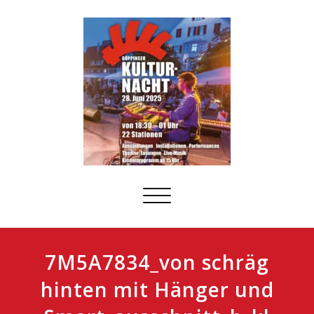
Schalte
Navigation
7M5A7834_von schräg
hinten mit Hänger und