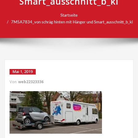
Smart_ausschnitt_b_kl
Startseite
7M5A7834_von schräg hinten mit Hänger und Smart_ausschnitt_b_kl
Mai 1, 2019
Von
web22323336